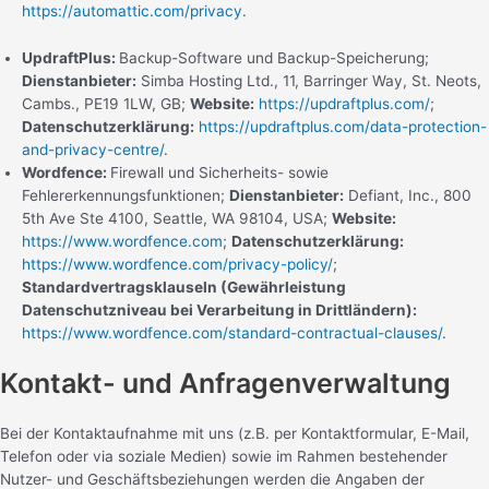
https://automattic.com/privacy
.
UpdraftPlus:
Backup-Software und Backup-Speicherung;
Dienstanbieter:
Simba Hosting Ltd., 11, Barringer Way, St. Neots,
Cambs., PE19 1LW, GB;
Website:
https://updraftplus.com/
;
Datenschutzerklärung:
https://updraftplus.com/data-protection-
and-privacy-centre/
.
Wordfence:
Firewall und Sicherheits- sowie
Fehlererkennungsfunktionen;
Dienstanbieter:
Defiant, Inc., 800
5th Ave Ste 4100, Seattle, WA 98104, USA;
Website:
https://www.wordfence.com
;
Datenschutzerklärung:
https://www.wordfence.com/privacy-policy/
;
Standardvertragsklauseln (Gewährleistung
Datenschutzniveau bei Verarbeitung in Drittländern):
https://www.wordfence.com/standard-contractual-clauses/
.
Kontakt- und Anfragenverwaltung
Bei der Kontaktaufnahme mit uns (z.B. per Kontaktformular, E-Mail,
Telefon oder via soziale Medien) sowie im Rahmen bestehender
Nutzer- und Geschäftsbeziehungen werden die Angaben der