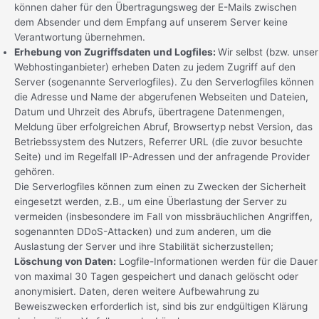
können daher für den Übertragungsweg der E-Mails zwischen
dem Absender und dem Empfang auf unserem Server keine
Verantwortung übernehmen.
Erhebung von Zugriffsdaten und Logfiles:
Wir selbst (bzw. unser
Webhostinganbieter) erheben Daten zu jedem Zugriff auf den
Server (sogenannte Serverlogfiles). Zu den Serverlogfiles können
die Adresse und Name der abgerufenen Webseiten und Dateien,
Datum und Uhrzeit des Abrufs, übertragene Datenmengen,
Meldung über erfolgreichen Abruf, Browsertyp nebst Version, das
Betriebssystem des Nutzers, Referrer URL (die zuvor besuchte
Seite) und im Regelfall IP-Adressen und der anfragende Provider
gehören.
Die Serverlogfiles können zum einen zu Zwecken der Sicherheit
eingesetzt werden, z.B., um eine Überlastung der Server zu
vermeiden (insbesondere im Fall von missbräuchlichen Angriffen,
sogenannten DDoS-Attacken) und zum anderen, um die
Auslastung der Server und ihre Stabilität sicherzustellen;
Löschung von Daten:
Logfile-Informationen werden für die Dauer
von maximal 30 Tagen gespeichert und danach gelöscht oder
anonymisiert. Daten, deren weitere Aufbewahrung zu
Beweiszwecken erforderlich ist, sind bis zur endgültigen Klärung